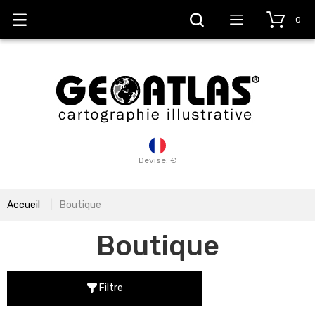
0
Devise: €
Accueil
Boutique
Boutique
Filtre