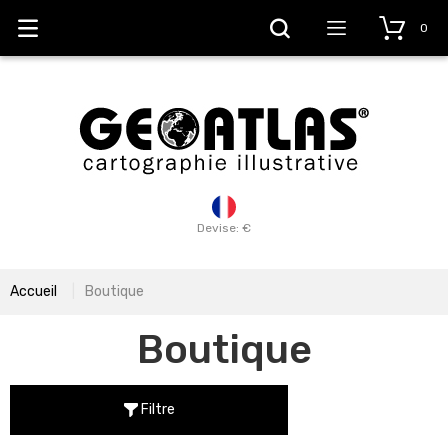
0
Devise: €
Accueil
Boutique
Boutique
Filtre