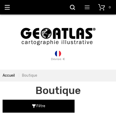
0
Devise: €
Accueil
Boutique
Boutique
Filtre