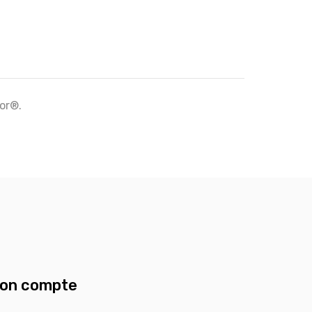
tor®.
on compte