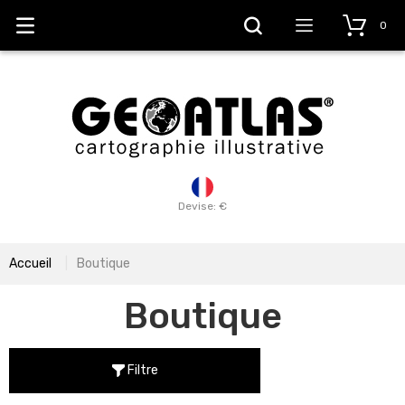
0
Devise: €
Accueil
Boutique
Boutique
Filtre