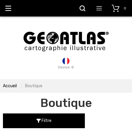
0
Devise: €
Accueil
Boutique
Boutique
Filtre