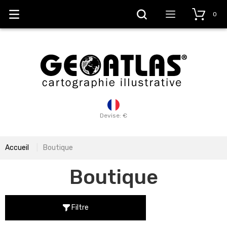
0
Devise: €
Accueil
Boutique
Boutique
Filtre