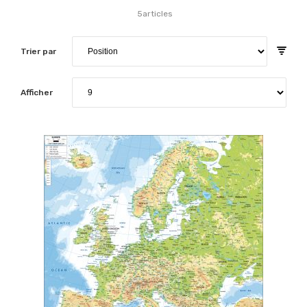
5
articles
Trier par
Afficher