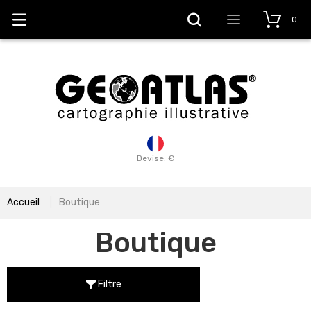
0
Devise: €
Accueil
Boutique
Boutique
Filtre