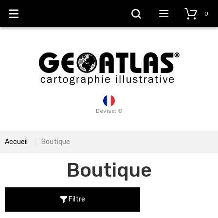
0
Devise: €
Accueil
Boutique
Boutique
Filtre