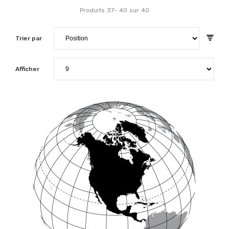
Produits
37
-
40
sur
40
Trier par
Afficher