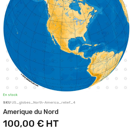
En stock
SKU
US_globes_North-America_relief_4
Amerique du Nord
100,00 €