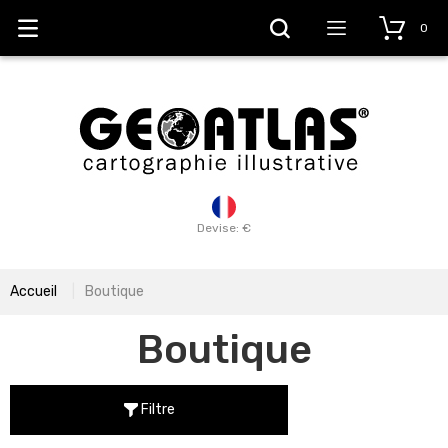
0
Devise: €
Accueil
Boutique
Boutique
Filtre