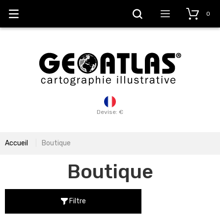
0
Devise: €
Accueil
Boutique
Boutique
Filtre