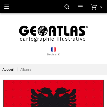
0
Devise: €
Accueil
Albanie