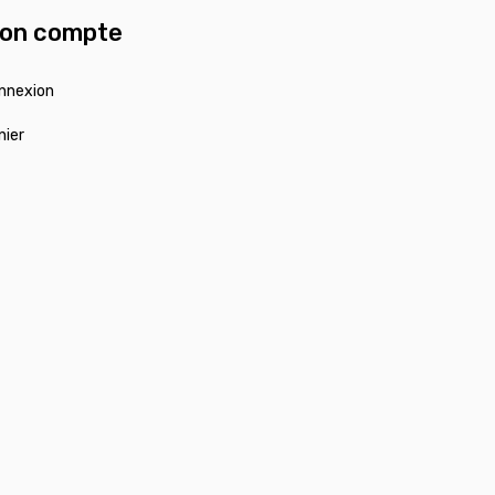
on compte
nnexion
nier