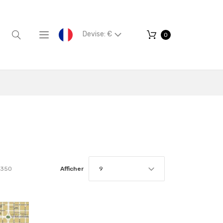
Devise: €
0
350
Afficher
9