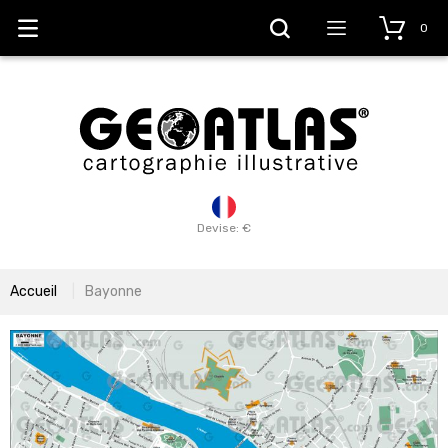
0
Devise: €
Accueil
Bayonne