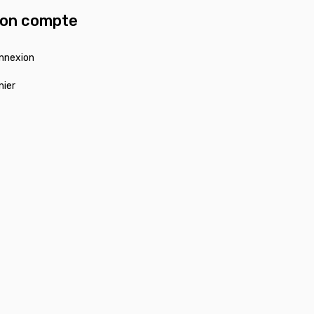
on compte
nnexion
nier