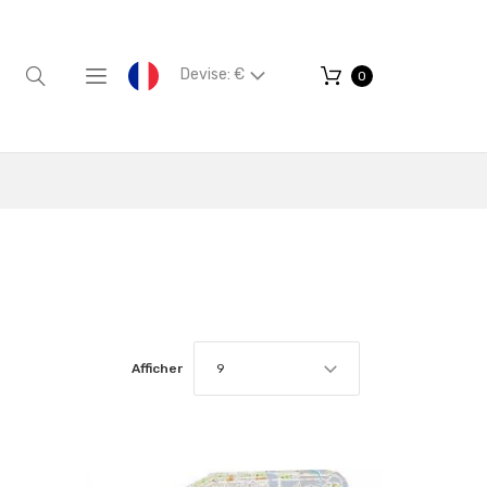
Devise: €
0
Afficher
9