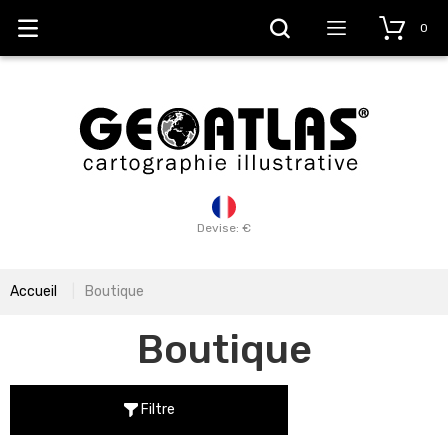
0
Devise: €
Accueil
Boutique
Boutique
Filtre