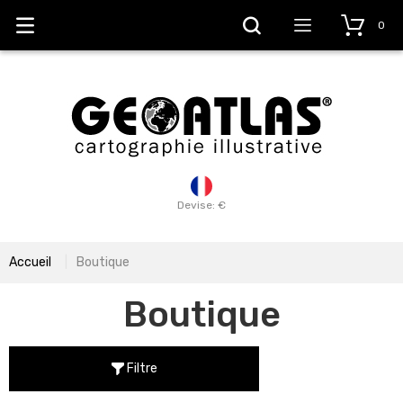
0
Devise: €
Accueil
Boutique
Boutique
Filtre