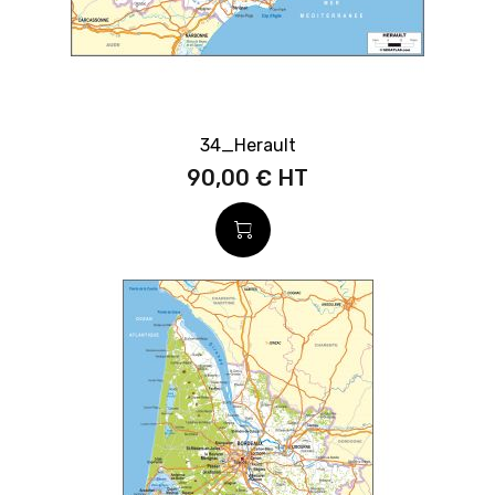
34_Herault
90,00 €