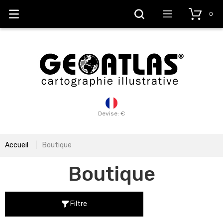
0
Devise: €
Accueil
Boutique
Boutique
Filtre