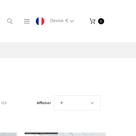
Devise: €
0
125
Afficher
9