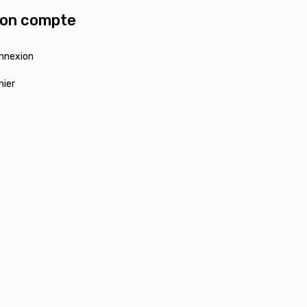
on compte
nnexion
nier