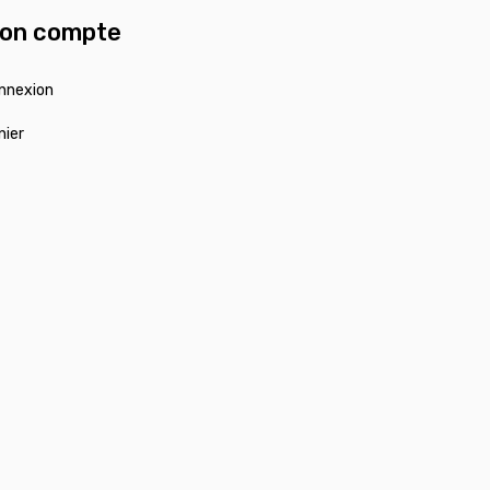
on compte
nnexion
nier