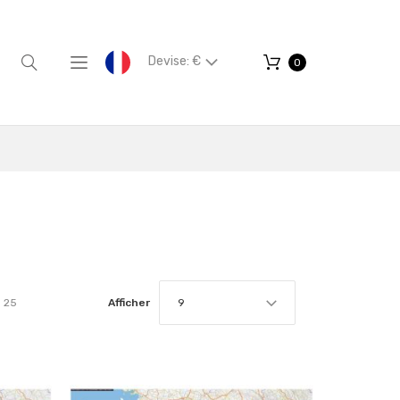
Devise: €
0
25
Afficher
9