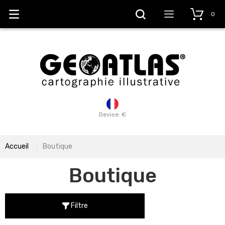
0
Devise: €
Accueil
Boutique
Boutique
Filtre