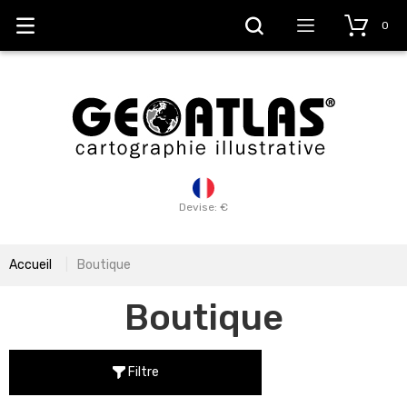
0
Devise: €
Accueil
Boutique
Boutique
Filtre