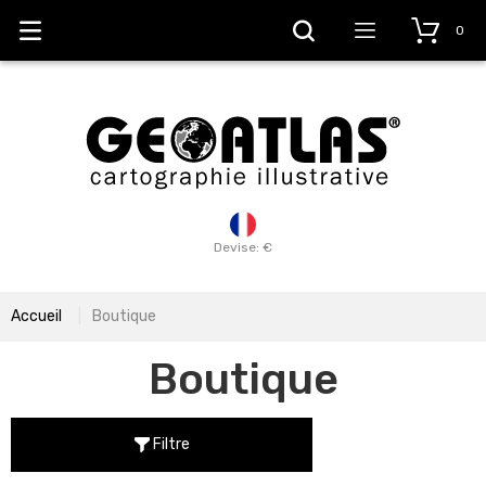
0
Devise: €
Accueil
Boutique
Boutique
Filtre