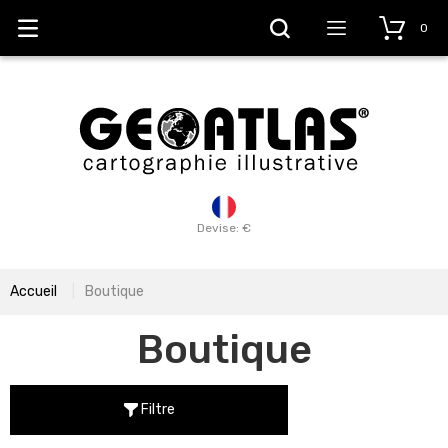
0
Devise: €
Accueil
Boutique
Boutique
Filtre