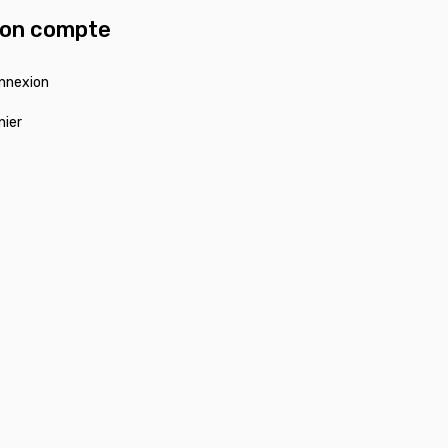
on compte
nnexion
nier