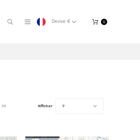
Devise: €
0
r
38
Afficher
9