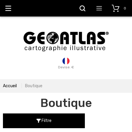
0
Devise: €
Accueil
Boutique
Boutique
Filtre