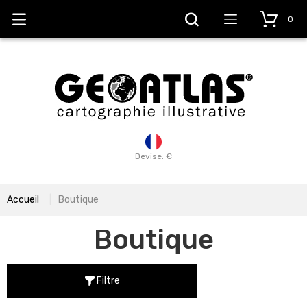
0
Devise: €
Accueil
Boutique
Boutique
Filtre