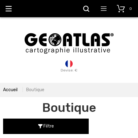
0
Devise: €
Accueil
Boutique
Boutique
Filtre