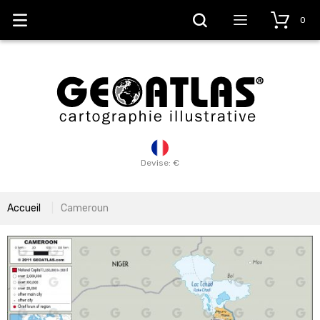
0
Devise: €
Accueil
Cameroun