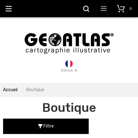
0
Devise: €
Accueil
Boutique
Boutique
Filtre