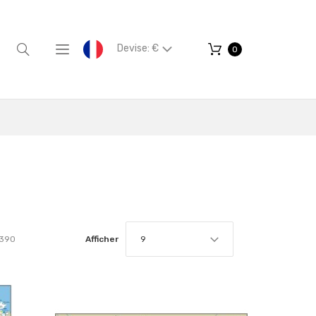
Devise: €
0
390
Afficher
9