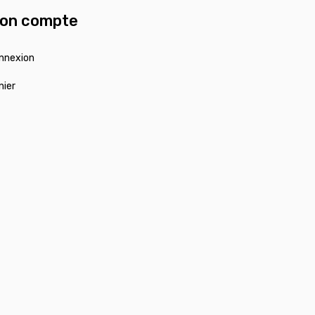
on compte
nnexion
nier