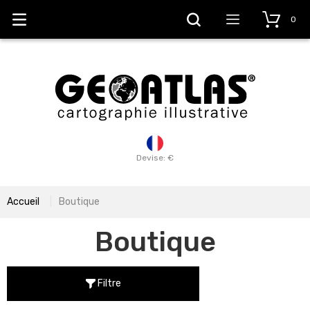
0
Devise: €
Accueil
Boutique
Boutique
Filtre