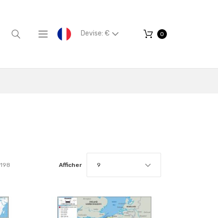
Devise: €
0
198
Afficher
9