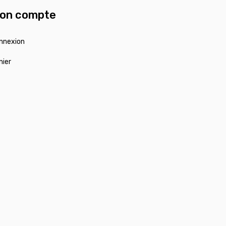
on compte
nnexion
nier