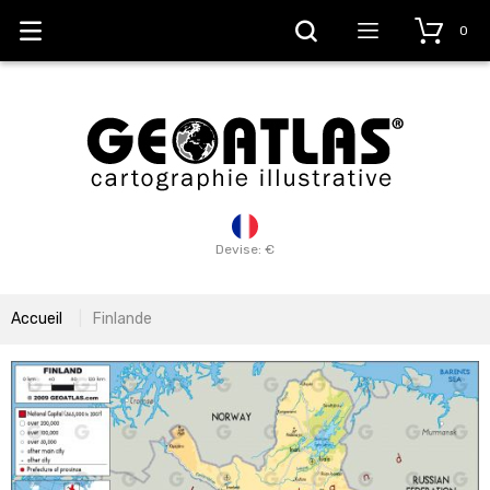
0
Devise: €
Accueil
Finlande