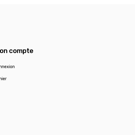
on compte
nnexion
nier