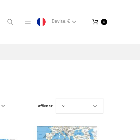
Devise: €
0
12
Afficher
9