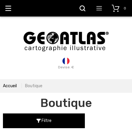
0
Devise: €
Accueil
Boutique
Boutique
Filtre