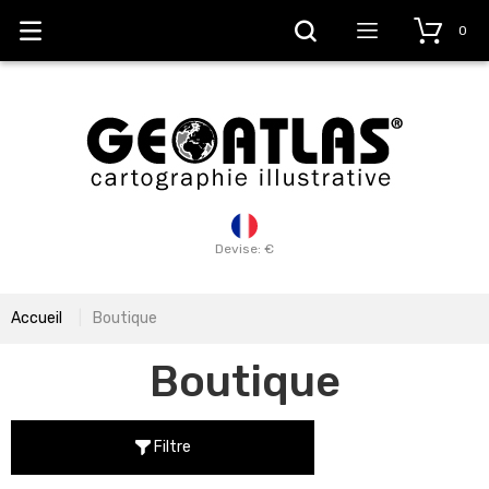
0
Devise: €
Accueil
Boutique
Boutique
Filtre