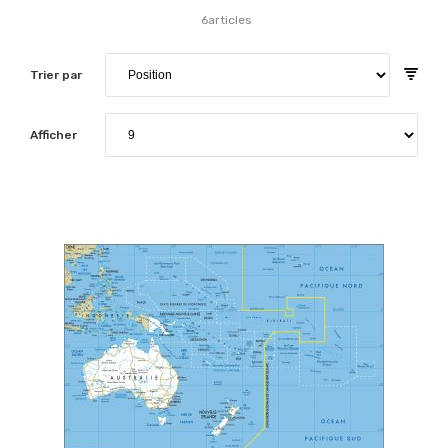
6
articles
Trier par
Afficher