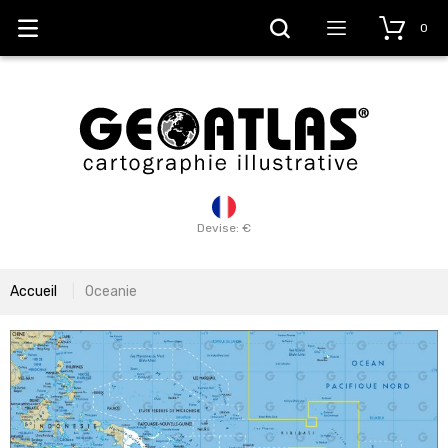
0
Devise: €
Accueil
Oceanie