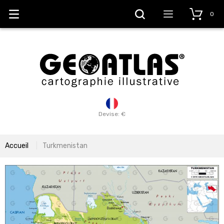
0
Devise: €
Accueil
Turkmenistan