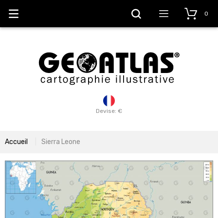
0
Devise: €
Accueil
Sierra Leone