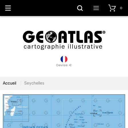
0
Devise: €
Accueil
Seychelles