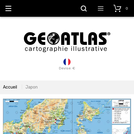
0
Devise: €
Accueil
Japon