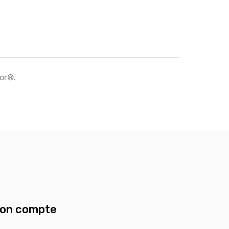
tor®.
on compte