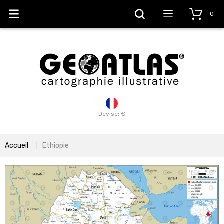
0
Devise: €
Accueil
Ethiopie