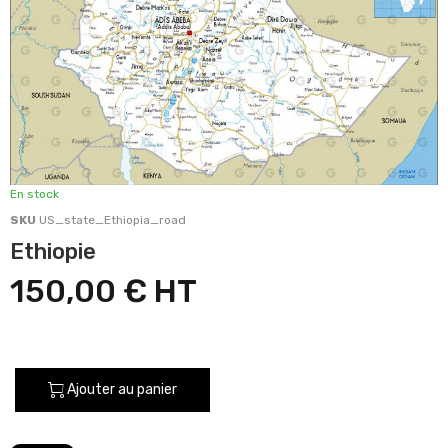
En stock
SKU
US_state_Ethiopia_road
Ethiopie
150,00 €
Ajouter au panier