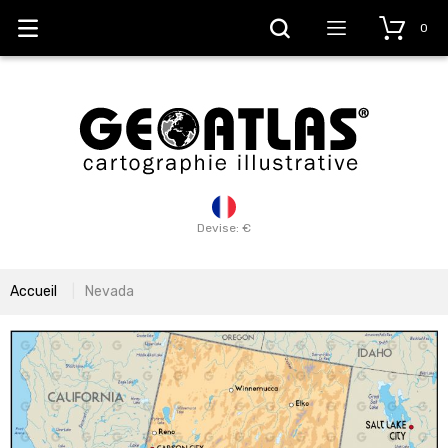
0
Devise: €
Accueil
Nevada