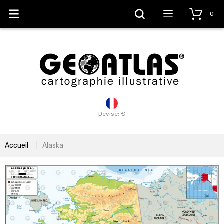
0
Devise: €
Accueil
Alaska