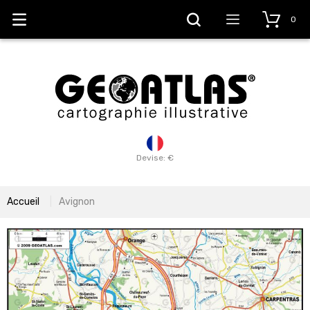
0
Devise: €
Accueil
Avignon