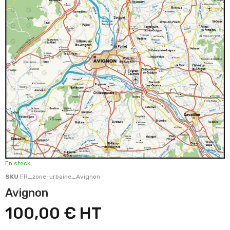
En stock
SKU
FR_zone-urbaine_Avignon
Avignon
100,00 €