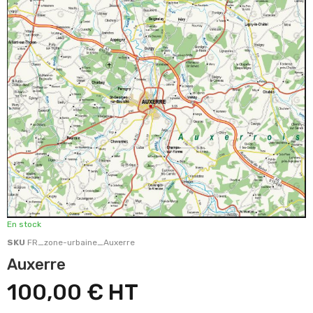
En stock
SKU
FR_zone-urbaine_Auxerre
Auxerre
100,00 €