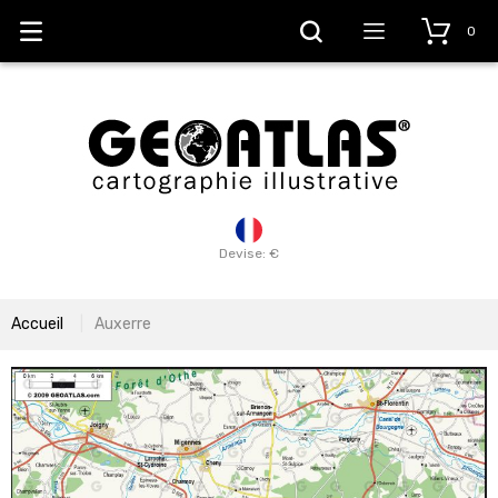
0
Devise: €
Accueil
Auxerre