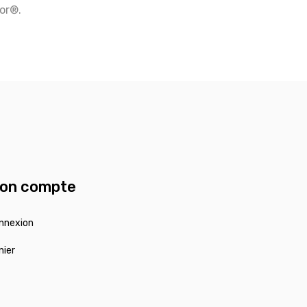
tor®.
on compte
nnexion
nier