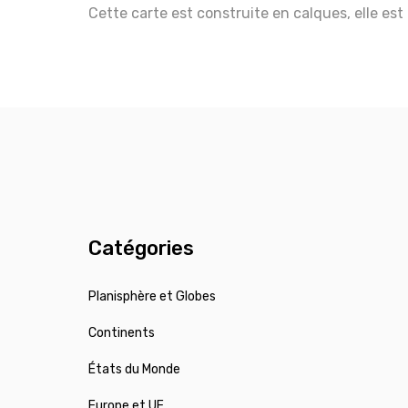
Cette carte est construite en calques, elle est
Catégories
Planisphère et Globes
Continents
États du Monde
Europe et UE